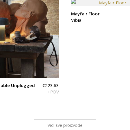
Mayfair Floor
Vibia
Table Unplugged
€223.63
+PDV
Vidi sve proizvode