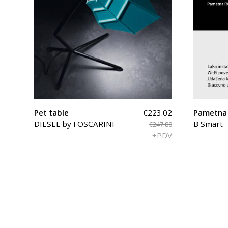
Pet table
€223.02
Pametna 
DIESEL by FOSCARINI
B Smart
€247.80
+PDV