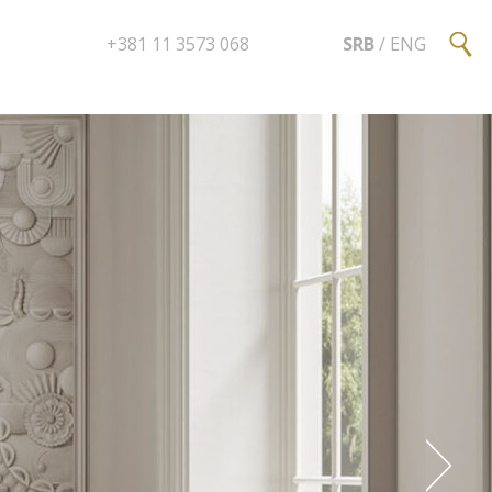
+381 11 3573 068
SRB
/
ENG