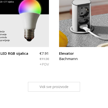
LED RGB sijalica
€7.91
Elevator
Bachmann
€11.30
+PDV
Vidi sve proizvode