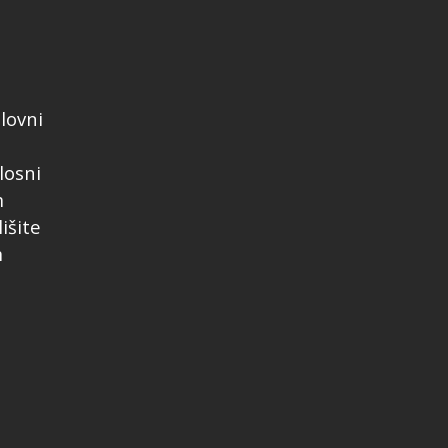
lovni
losni
m
išite
m