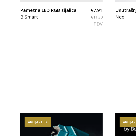
Pametna LED RGB sijalica
€7.91
Unutrašn
B Smart
Neo
€11.30
+PDV
AKCIJA -10%
AKCIJA 