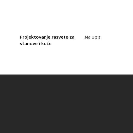
Projektovanje rasvete za
Na upit
stanove i kuće