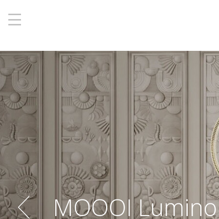
', 'www.berlight.rs'); ga('send', 'pageview');
MOOOI Luminor