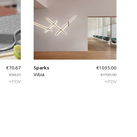
€70.67
Sparks
€1035.00
Vibia
€94.23
€1725.00
+PDV
+PDV