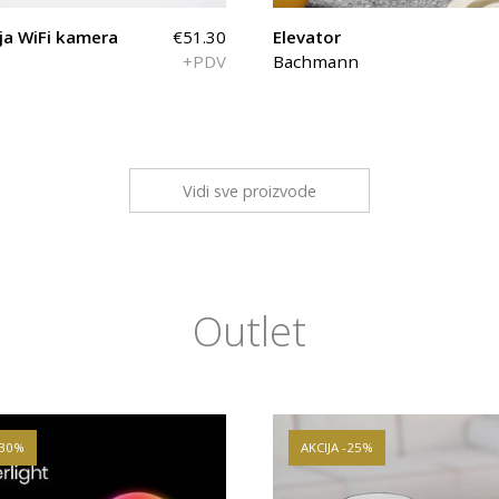
ja WiFi kamera
€51.30
Elevator
+PDV
Bachmann
Vidi sve proizvode
Outlet
-30%
AKCIJA -25%