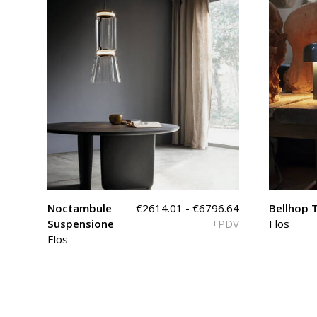
Noctambule
€2614.01 - €6796.64
Bellhop 
Suspensione
+PDV
Flos
Flos