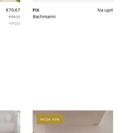
€70.67
PIX
Na upit
Bachmann
€94.23
+PDV
AKCIJA -40%