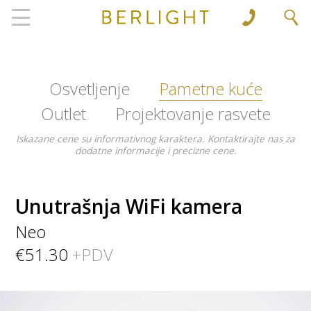
', 'www.berlight.rs'); ga('send', 'pageview');
Osvetljenje
Pametne kuće
Outlet
Projektovanje rasvete
Iskazane cene su informativnog karaktera. Kontaktirajte nas za
dodatne informacije i precizne cene.
Unutrašnja WiFi kamera
Neo
€51.30
+PDV