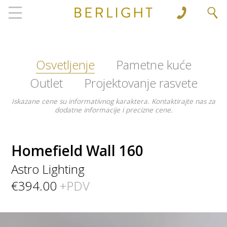
', 'www.berlight.rs'); ga('send', 'pageview');
Osvetljenje
Pametne kuće
Outlet
Projektovanje rasvete
Iskazane cene su informativnog karaktera. Kontaktirajte nas za
dodatne informacije i precizne cene.
Homefield Wall 160
Astro Lighting
€394.00
+PDV