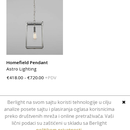
Homefield Pendant
Astro Lighting
€418.00 - €720.00
+PDV
Berlight na svom sajtu koristi tehnologije u cilju
✖
analize posete sajtu i plasiranja oglasa korisnicima
preko društvenih mreža i online pretraživača. Vaši
Copyright © Berlight. Design 2016.
lični podaci su zaštićeni u skladu sa Berlight
Web Design
Hominid
.