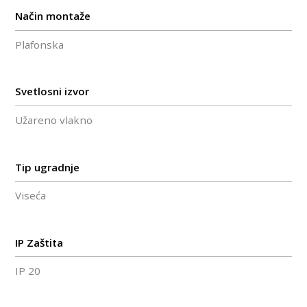
Način montaže
Plafonska
Svetlosni izvor
Užareno vlakno
Tip ugradnje
Viseća
IP Zaštita
IP 20