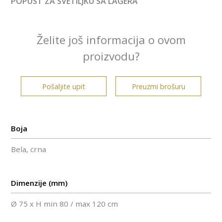
POPUST ZA SVETILJKU SA LAGERA
Želite još informacija o ovom
proizvodu?
Pošaljite upit
Preuzmi brošuru
Boja
Bela, crna
Dimenzije (mm)
Ø 75 x H min 80 / max 120 cm