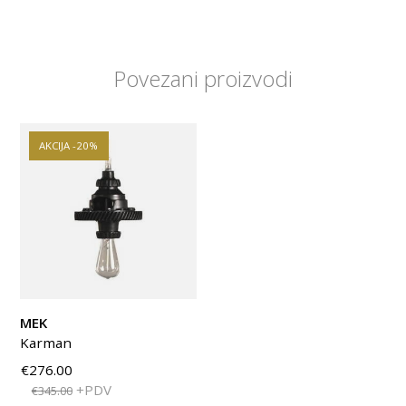
Povezani proizvodi
AKCIJA -20%
MEK
Karman
€276.00
+PDV
€345.00