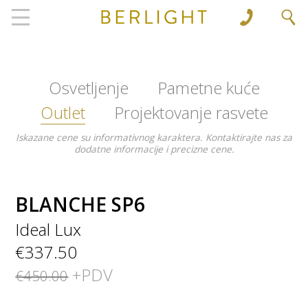
', 'www.berlight.rs'); ga('send', 'pageview');
Osvetljenje
Pametne kuće
Outlet
Projektovanje rasvete
Iskazane cene su informativnog karaktera. Kontaktirajte nas za
dodatne informacije i precizne cene.
BLANCHE SP6
Ideal Lux
€337.50
+PDV
€450.00