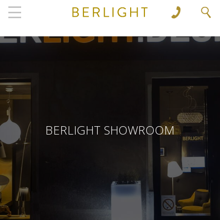
', 'www.berlight.rs'); ga('send', 'pageview');
BERLIGHT SHOWROOM