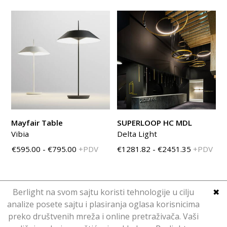
Mayfair Table
SUPERLOOP HC MDL
Vibia
Delta Light
€595.00 - €795.00
+PDV
€1281.82 - €2451.35
+PDV
Berlight na svom sajtu koristi tehnologije u cilju
✖
analize posete sajtu i plasiranja oglasa korisnicima
preko društvenih mreža i online pretraživača. Vaši
Copyright © Berlight. Design 2016.