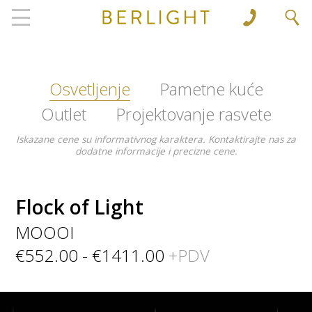
', 'www.berlight.rs'); ga('send', 'pageview');
Osvetljenje
Pametne kuće
Outlet
Projektovanje rasvete
Iskazane cene su informativnog karaktera. Kontaktirajte nas za
dodatne informacije i precizne cene.
Flock of Light
MOOOI
€552.00 - €1411.00
+PDV