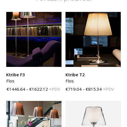
Ktribe F3
Ktribe T2
Flos
Flos
€1446.64 - €1622.12
+PDV
€719.04 - €815.34
+PDV