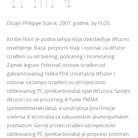
Dizajn Philippe Starck, 2007. godine, by FLOS.
Ktribe Floor je podna lampa koja obezbeđuje difuzno
osvetljenje. Baza, potporni štap i oslonac za difuzor
izrađeni su od livenog, poliranog i hromiranog
Zamak legure. Pokrivač osnove izrađen od
galvanizovanog čelika P04. Unutrašnji difuzor i
oslonac za lampu izrađeni su od injekciono
oblikovanog PC (polikarbonata) opal difuzora. Spoljni
difuzori su od prozirnog ili fumé PMMA
(polimetilmetakrilata), a unutrašnja površina je
srebrna ili bronzana sa vakuumskim aluminijumskim
premazom. Gornji prsten izrađen od injekciono
oblikovanog PC (polikarbonata) je potpuno proziran,