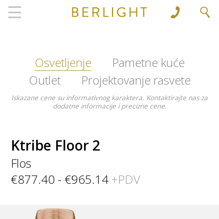
', 'www.berlight.rs'); ga('send', 'pageview');
Osvetljenje
Pametne kuće
Outlet
Projektovanje rasvete
Iskazane cene su informativnog karaktera. Kontaktirajte nas za
dodatne informacije i precizne cene.
Ktribe Floor 2
Flos
€877.40 - €965.14
+PDV