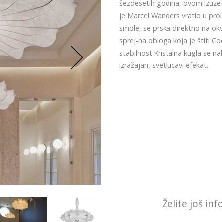
šezdesetih godina, ovom izuzet
je Marcel Wanders vratio u proi
smole, se prska direktno na okvi
sprej-na obloga koja je štiti Co
stabilnost.Kristalna kugla se n
izražajan, svetlucavi efekat.
Želite još in