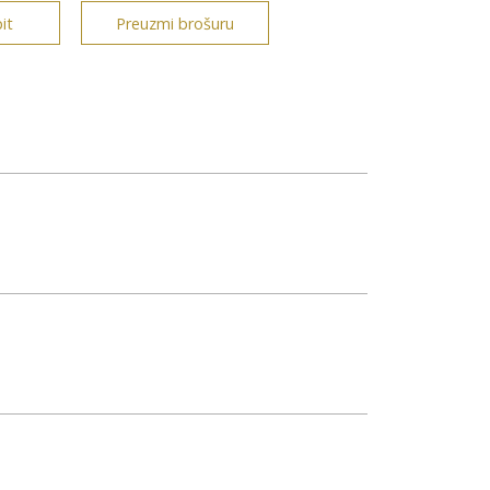
it
Preuzmi brošuru
a