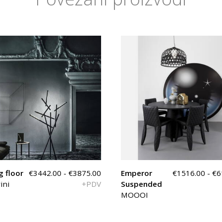
g floor
€3442.00 - €3875.00
Emperor
€1516.00 - €
ini
+PDV
Suspended
MOOOI