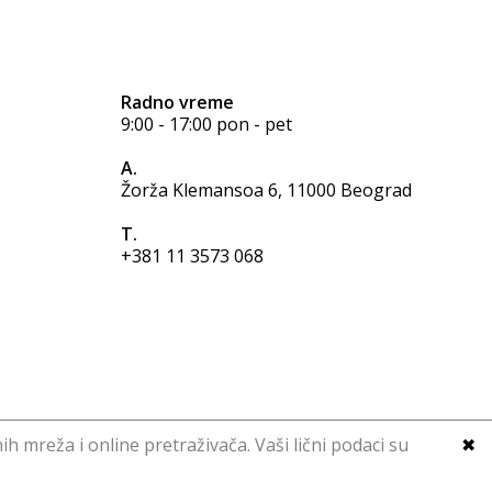
Radno vreme
9:00 - 17:00 pon - pet
A.
Žorža Klemansoa 6, 11000 Beograd
T.
+381 11 3573 068
ih mreža i online pretraživača. Vaši lični podaci su
✖