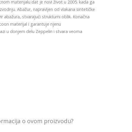
nom materijalu dat je novi život u 2005. kada ga
zvodnju. Abažur, napravljen od vlakana sintetičke
r abažura, stvarajući strukturni oblik. Konačna
coon materijal i garantuje njenu
alazi u donjem delu Zeppelin i stvara veoma
formacija o ovom proizvodu?