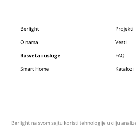
Berlight
Projekti
O nama
Vesti
Rasveta i usluge
FAQ
Smart Home
Katalozi
Berlight na svom sajtu koristi tehnologije u cilju anali
Copyright © Berlight. Design 2016.
Web Design
Ho