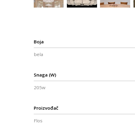
Boja
bela
Snaga (W)
205w
Proizvođač
Flos