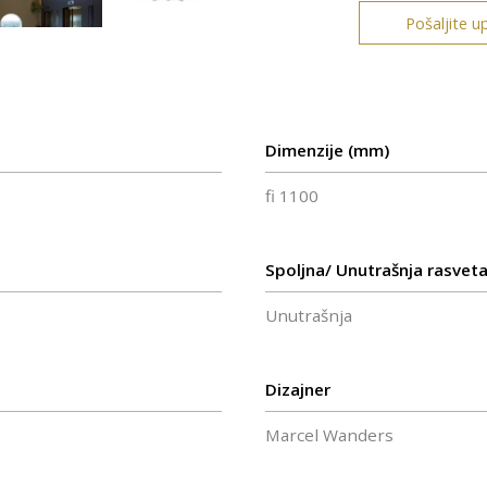
Pošaljite up
Dimenzije (mm)
fi 1100
Spoljna/ Unutrašnja rasvet
Unutrašnja
Dizajner
Marcel Wanders