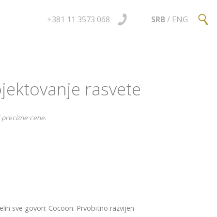
+381 11 3573 068
SRB
/
ENG
jektovanje rasvete
 precizne cene.
pelin sve govori: Cocoon. Prvobitno razvijen