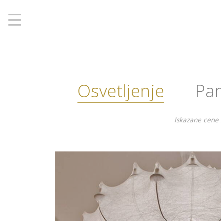
', 'www.berlight.rs'); ga('send', 'pageview');
Osvetljenje
Pa
Iskazane cene 