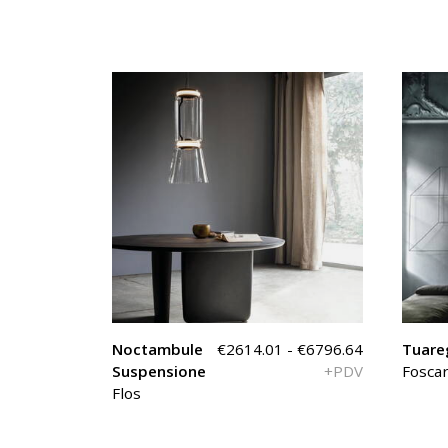
Noctambule
€2614.01 - €6796.64
Tuare
Suspensione
+PDV
Foscar
Flos