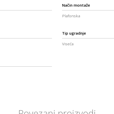
Način montaže
Plafonska
Tip ugradnje
Viseća
Povezani proizvodi