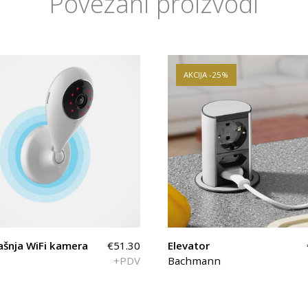
Povezani proizvodi
AKCIJA -25%
ašnja WiFi kamera
€51.30
Elevator
+PDV
Bachmann