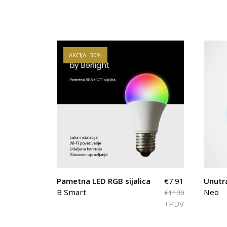
AKCIJA -30%
Pametna LED RGB sijalica
€7.91
Unutr
B Smart
Neo
€11.30
+PDV