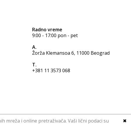
Radno vreme
9:00 - 17:00 pon - pet
A.
Žorža Klemansoa 6, 11000 Beograd
T.
+381 11 3573 068
ih mreža i online pretraživača. Vaši lični podaci su
✖