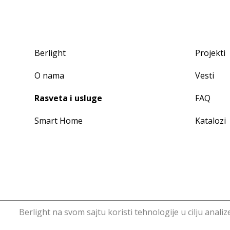
Berlight
Projekti
O nama
Vesti
Rasveta i usluge
FAQ
Smart Home
Katalozi
Berlight na svom sajtu koristi tehnologije u cilju anali
Copyright © Berlight. Design 2016.
Web Design
Ho