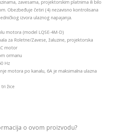
inama, zavesama, projektorskim platnima ili bilo
. Obezbeđuje četiri (4) nezavisno kontrolisana
jedničkog izvora ulaznog napajanja.
rolu motora (model LQSE-4M-D)
la za Roletne/Zavese, žaluzine, projektorska
 AC motor
nom ormanu
60 Hz
enje motora po kanalu, 6A je maksimalna ulazna
tri žice
formacija o ovom proizvodu?