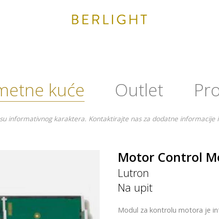
metne kuće
Outlet
Pro
su informativnog karaktera. Kontaktirajte nas za dodatne informacije i
Motor Control M
Lutron
Na upit
Modul za kontrolu motora je in