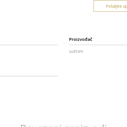
Pošaljite up
Proizvođač
Lutron