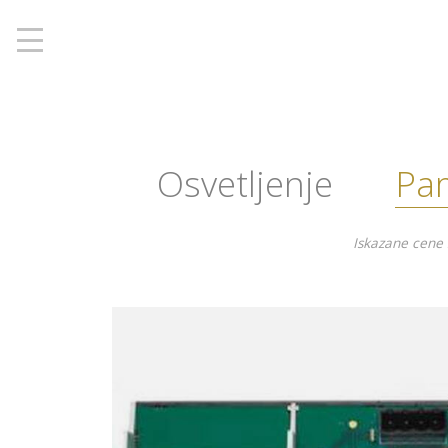
', 'www.berlight.rs'); ga('send', 'pageview');
Osvetljenje
Pa
Iskazane cene 