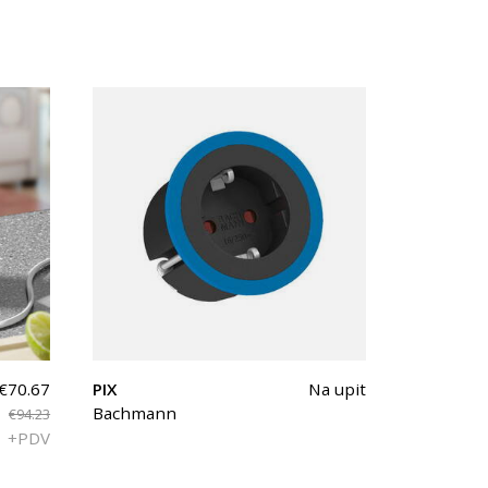
€70.67
PIX
Na upit
Bachmann
€94.23
+PDV