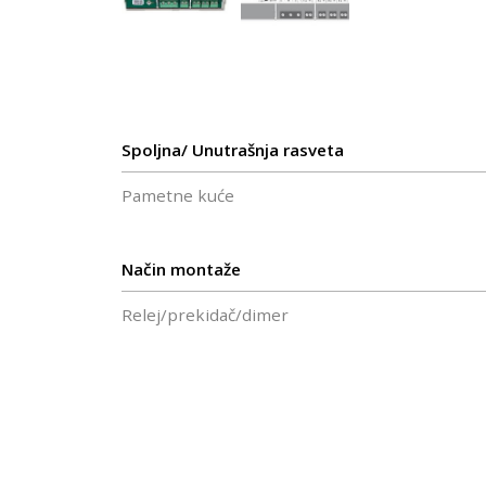
Spoljna/ Unutrašnja rasveta
Pametne kuće
Način montaže
Relej/prekidač/dimer