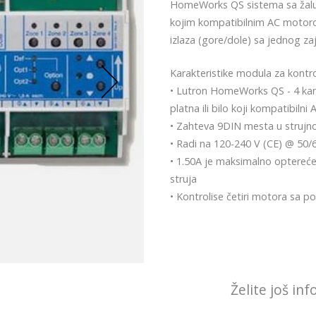
HomeWorks QS sistema sa žaluz
kojim kompatibilnim AC motorom
izlaza (gore/dole) sa jednog za
Karakteristike modula za kont
• Lutron HomeWorks QS - 4 kana
platna ili bilo koji kompatibilni
• Zahteva 9DIN mesta u struj
• Radi na 120-240 V (CE) @ 50/
• 1.50A je maksimalno optereć
struja
• Kontrolise četiri motora sa po 
Želite još in