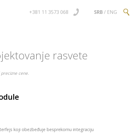
+381 11 3573 068
SRB
/
ENG
jektovanje rasvete
 precizne cene.
odule
terfejs koji obezbeđuje besprekornu integraciju